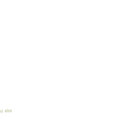
ες
)
.
2014
.