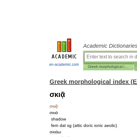
Academic Dictionarie
en-academic.com
Greek morphological index (Ελληνική μορφολογικούς δείκτες)
Greek morphological index (Ε
σκιᾷ
σκιᾷ
σκιά
shadow
fem
dat
sg
(
attic
doric
ionic
aeolic
)
σκιάω