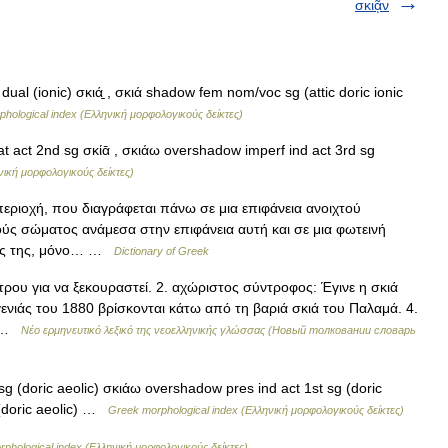
σκιᾷν
al (ionic) σκιά̱ , σκιά shadow fem nom/voc sg (attic doric ionic
hological index (Ελληνική μορφολογικούς δείκτες)
 act 2nd sg σκίᾱ , σκιάω overshadow imperf ind act 3rd sg
νική μορφολογικούς δείκτες)
εριοχή, που διαγράφεται πάνω σε μια επιφάνεια ανοιχτού
ς σώματος ανάμεσα στην επιφάνεια αυτή και σε μια φωτεινή
σεις της, μόνο… …
Dictionary of Greek
τρου για να ξεκουραστεί. 2. αχώριστος σύντροφος: Έγινε η σκιά
γενιάς του 1880 βρίσκονται κάτω από τη βαριά σκιά του Παλαμά. 4.
ο …
Νέο ερμηνευτικό λεξικό της νεοελληνικής γλώσσας (Новый толковании словарь
 (doric aeolic) σκιάω overshadow pres ind act 1st sg (doric
 (doric aeolic) …
Greek morphological index (Ελληνική μορφολογικούς δείκτες)
phological index (Ελληνική μορφολογικούς δείκτες)