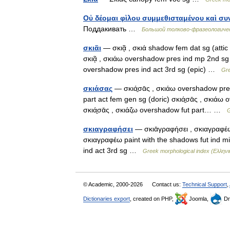
Οὐ δέομαι φὶλου συμμεθισταμένου καὶ συν
Поддакивать …
Большой толково-фразеологичес
σκιᾶι
— σκιᾷ , σκιά shadow fem dat sg (attic 
σκιᾷ , σκιάω overshadow pres ind mp 2nd sg 
overshadow pres ind act 3rd sg (epic) …
Gre
σκιάσας
— σκιά̱σᾱς , σκιάω overshadow pres
part act fem gen sg (doric) σκιά̱σᾱς , σκιάω
σκιά̱σᾱς , σκιάζω overshadow fut part… …
G
σκιαγραφήσει
— σκιᾱγραφήσει , σκιαγραφέω 
σκιαγραφέω paint with the shadows fut ind mi
ind act 3rd sg …
Greek morphological index (Ελληνι
© Academic, 2000-2026
Contact us:
Technical Support
,
Dictionaries export
, created on PHP,
Joomla,
Dr