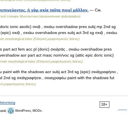
επινεύοντος, ἡ γὰρ σκία ταῦτα ποιεῖ μᾶλλον.
— См.
кий словарь Михельсона (оригинальная орфография)
doric ionic aeolic) σκιᾷ , σκιάω overshadow pres subj mp 2nd sg
(epic) σκιᾷ , σκιάω overshadow pres subj act 3rd sg σκιᾷ , σκιάω
ek morphological index (Ελληνική μορφολογικούς δείκτες)
 part act fem acc pl (doric) σκιά̱σᾱς , σκιάω overshadow pres
 overshadow aor part act masc nom/voc sg (attic epic doric ionic)
reek morphological index (Ελληνική μορφολογικούς δείκτες)
paint with the shadows aor subj act 3rd sg (epic) σκιᾱγραφήσει ,
d 2nd sg σκιᾱγραφήσει , σκιαγραφέω paint with the shadows fut
κή μορφολογικούς δείκτες)
Advertising
18+
upal,
WordPress, MODx.