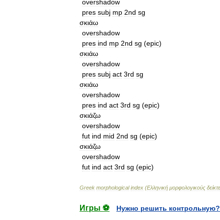
overshadow
pres
subj
mp
2nd
sg
σκιάω
overshadow
pres
ind
mp
2nd
sg
(
epic
)
σκιάω
overshadow
pres
subj
act
3rd
sg
σκιάω
overshadow
pres
ind
act
3rd
sg
(
epic
)
σκιάζω
overshadow
fut
ind
mid
2nd
sg
(
epic
)
σκιάζω
overshadow
fut
ind
act
3rd
sg
(
epic
)
Greek
morphological
index
(
Ελληνική
μορφολογικούς
δείκτ
Игры ⚽
Нужно решить контрольную?