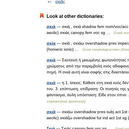
σκιᾶς
Look at other dictionaries:
σκιά
— σκιά̱ , σκιά shadow fem nom/voc/acc du
aeolic) σκιάς canopy fem voc sg …
Greek morp
σκία
— σκίᾱ , σκιάω overshadow pres imperat
(homeric ionic) …
Greek morphological index (Ελλη
σκιά
— Σκοτεινή ή μειωμένης φωτεινότητας π
χρώματος από την παρεμβολή ενός αδιαφανού
πηγή. Η σκιά αυτή είναι σαφής στις διαστά
σκιά
— η 1. ίσκιος: Κάθισε στη σκιά ενός δέν
του. 3. επίπτωση, επίδραση: Οι ποιητές της 
φάντασμα, άυλη υπόσταση: Είδε στον ύπν
современного греческого)
σκιᾶ
— σκιάω overshadow pres subj act 1st sg
aeolic) σκιάζω overshadow fut ind act 1st sg
Σκιά
— Σκιάς canopy fem voc sg …
Greek mor